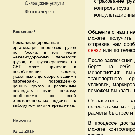
страхование гру
Складские услуги
контроль груза
Фотогалерея
консультационны
Внимание!
Общение с нами на
можете получить
Неквалифицированная
отправив нам со
организация перевозок грузов
связи
или по теле
по России, в том числе
железнодорожных перевозок
После заключения 
грузов, и грузоперевозок по
берет на себя 
СНГ может привести к
несоблюдению сроков,
мероприятия: вы
указанных в договоре с вашими
транспортного с
партнерами, повреждению
упаковки, маркиров
ценных грузов и различным
поможем выбрать н
накладкам в пути, поэтому
необходимо со всей
ответственностью подойти к
Согласитесь, 
выбору компании-перевозчика.
перевозками изо 
расчеты быстрее и 
Новости
В процессе доста
можете контролир
02.11.2016