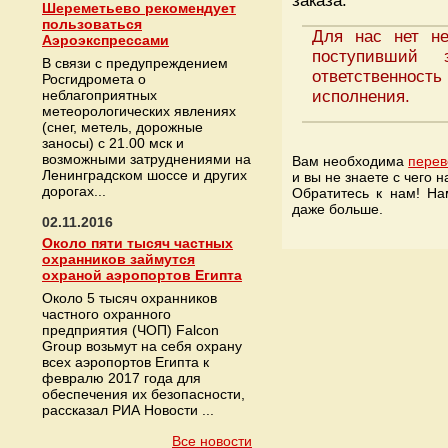
заказа.
Шереметьево рекомендует
пользоваться
Для нас нет н
Аэроэкспрессами
поступивший
В связи с предупреждением
ответственно
Росгидромета о
неблагоприятных
исполнения.
метеорологических явлениях
(снег, метель, дорожные
заносы) с 21.00 мск и
возможными затруднениями на
Вам необходима
перев
Ленинградском шоссе и других
и вы не знаете с чего н
дорогах...
Обратитесь к нам! На
даже больше.
02.11.2016
Около пяти тысяч частных
охранников займутся
охраной аэропортов Египта
Около 5 тысяч охранников
частного охранного
предприятия (ЧОП) Falcon
Group возьмут на себя охрану
всех аэропортов Египта к
февралю 2017 года для
обеспечения их безопасности,
рассказал РИА Новости ...
Все новости