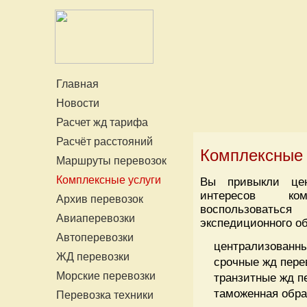
Главная
Новости
Расчет жд тарифа
Расчёт расстояний
Комплексные 
Маршруты перевозок
Комплексные услуги
Вы привыкли це
интересов ко
Архив перевозок
воспользоваться
Авиаперевозки
экспедиционного о
Автоперевозки
централизованны
ЖД перевозки
срочные жд пере
Морские перевозки
транзитные жд п
таможенная обра
Перевозка техники