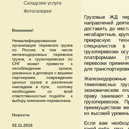
Складские услуги
Фотогалерея
Грузовые ЖД пер
направлений деят
доставить до мест
Внимание!
негабаритные, круп
прекрасную те
Неквалифицированная
организация перевозок грузов
специалистов в
по России, в том числе
грузоперевозки ос
железнодорожных перевозок
платформами (т
грузов, и грузоперевозок по
перевозки применя
СНГ может привести к
несоблюдению сроков,
для транспортировк
указанных в договоре с вашими
партнерами, повреждению
Железнодорожные 
ценных грузов и различным
тяжеловесных гр
накладкам в пути, поэтому
экономическом пл
необходимо со всей
праву занимают з
ответственностью подойти к
выбору компании-перевозчика.
грузоперевозок. 
преимуществом жел
их высокий уровень
Новости
Если вам необход
02.11.2016
какой-либо груз