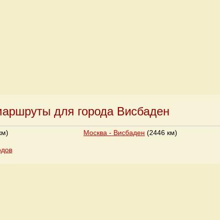
аршруты для города Висбаден
км)
Москва - Висбаден
(2446 км)
одов