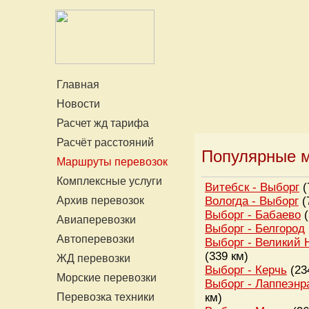
Главная
Новости
Расчет жд тарифа
Расчёт расстояний
Популярные м
Маршруты перевозок
Комплексные услуги
Витебск - Выборг
(
Архив перевозок
Вологда - Выборг
(
Выборг - Бабаево
(
Авиаперевозки
Выборг - Белгород
Автоперевозки
Выборг - Великий 
(339 км)
ЖД перевозки
Выборг - Керчь
(23
Морские перевозки
Выборг - Лаппеэнр
Перевозка техники
км)