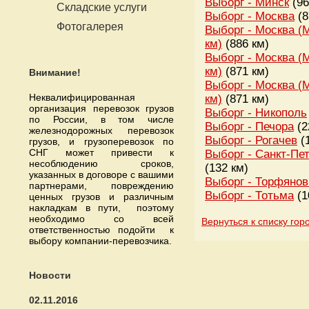
Выборг - Минск
(96
Складские услуги
Выборг - Москва
(8
Фотогалерея
Выборг - Москва (
км)
(886 км)
Выборг - Москва (
км)
(871 км)
Внимание!
Выборг - Москва (
Неквалифицированная
км)
(871 км)
организация перевозок грузов
Выборг - Никополь
по России, в том числе
Выборг - Печора
(2
железнодорожных перевозок
Выборг - Рогачев
(
грузов, и грузоперевозок по
СНГ может привести к
Выборг - Санкт-Пе
несоблюдению сроков,
(132 км)
указанных в договоре с вашими
Выборг - Торфянов
партнерами, повреждению
Выборг - Тотьма
(1
ценных грузов и различным
накладкам в пути, поэтому
необходимо со всей
Вернуться к списку гор
ответственностью подойти к
выбору компании-перевозчика.
Новости
02.11.2016